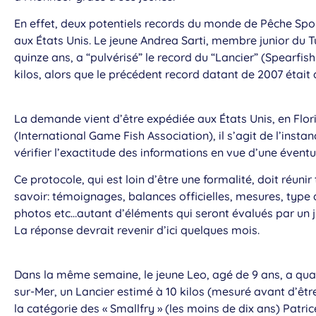
En effet, deux potentiels records du monde de Pêche Spo
aux États Unis. Le jeune Andrea Sarti, membre junior du T
quinze ans, a “pulvérisé” le record du “Lancier” (Spearfi
kilos, alors que le précédent record datant de 2007 était d
La demande vient d’être expédiée aux États Unis, en Flor
(International Game Fish Association), il s’agit de l’insta
vérifier l’exactitude des informations en vue d’une évent
Ce protocole, qui est loin d’être une formalité, doit réuni
savoir: témoignages, balances officielles, mesures, type
photos etc…autant d’éléments qui seront évalués par un ju
La réponse devrait revenir d’ici quelques mois.
Dans la même semaine, le jeune Leo, agé de 9 ans, a quan
sur-Mer, un Lancier estimé à 10 kilos (mesuré avant d’être
la catégorie des « Smallfry » (les moins de dix ans) Patric