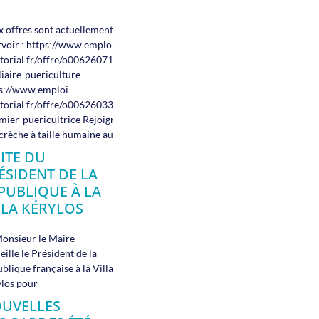
 offres sont actuellement à
voir : https://www.emploi-
itorial.fr/offre/o006260717000663-
liaire-puericulture
s://www.emploi-
itorial.fr/offre/o006260330000169-
rmier-puericultrice Rejoignez
crèche à taille humaine au
SITE DU
ÉSIDENT DE LA
PUBLIQUE À LA
LLA KÉRYLOS
onsieur le Maire
eille le Président de la
blique française à la Villa
los pour
UVELLES