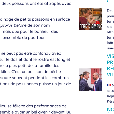
es deux poissons ont été attrapés avec
Deux
pour
 la nage de petits poissons en surface
terr
apturus belon
e de son nom
auxi
s mais que pour le bonheur des
http
t l’ensemble du pourtour
terr
infi
une 
il ne peut pas être confondu avec
VI
ur le dos et dont le rostre est long et
PR
 le plus petit de la famille des
RÉ
kilos. C’est un poisson de pêche
VI
i saute souvent pendant les combats. Il
ations de passionnés puisse un jour de
M
accu
Répu
Kéry
lieu se félicite des performances de
NO
emble avoir un bel avenir devant lui.