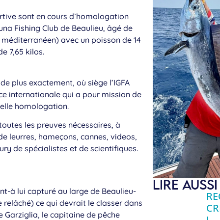
rtive sont en cours d’homologation
una Fishing Club de Beaulieu, âgé de
sh méditerranéen) avec un poisson de 14
e 7,65 kilos.
ide plus exactement, où siège l’IGFA
nce internationale qui a pour mission de
uelle homologation.
r toutes les preuves nécessaires, à
 de leurres, hameçons, cannes, videos,
ry de spécialistes et de scientifiques.
LIRE AUSSI .
t-à lui capturé au large de Beaulieu-
RE
 relâché) ce qui devrait le classer dans
CR
e Garziglia, le capitaine de pêche
!