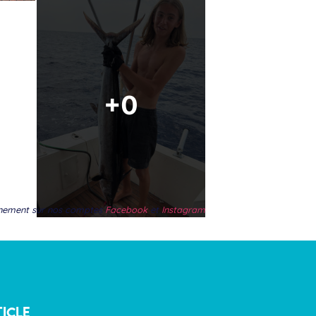
vènement sur nos comptes
Facebook
et
Instagram
TICLE