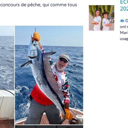
ÉC
nd concours de pêche, qui comme tous
20
D
ont 
Mari
usag