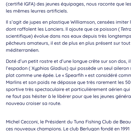
(certifié IGFA) des jeunes équipages, nous raconte que l
les mêmes leurres artificiels.
Il s’agit de jupes en plastique Williamson, censées imiter
dont raffolent les Lanciers. Il ajoute que ce poisson (
Tetr
scientifique) évolue dans nos eaux depuis très longtemp
pêcheurs amateurs, il est de plus en plus présent sur tou
méditerranéen.
Doté d’un petit rostre et d’une longue crête sur son dos, 
l’espadon ( Xyphias Gladius) qui possède un seul aileron s
plat comme une épée. Le « Spearfih » est considéré comme
Marlins et son poids ne dépasse que très rarement les 50 
sportive très spectaculaire et particulièrement aérien qu
ne faut pas hésiter à le libérer pour que les jeunes génér
nouveau croiser sa route.
Michel Cecconi, le Président du Tuna Fishing Club de Beau
ces nouveaux champions. Le club Berlugan fondé en 1991 s