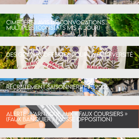
Cimetière : avis de convocations
multiples (constats mis à jour)
Des graines offertes pour la biodiversité
!
Recrutement saisonniers été 2026
Alerte : l’arnaque aux « faux coursiers »
(faux banquier / fausse opposition)