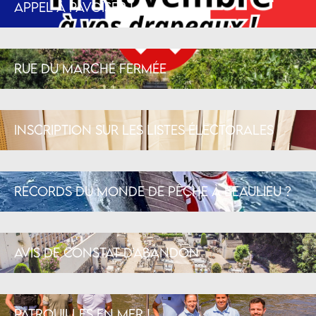
Appel à pavoiser !
Rue du marché fermée
Inscription sur les listes électorales
Records du monde de pêche à Beaulieu ?
Avis de constat d’abandon
Patrouilles en mer !