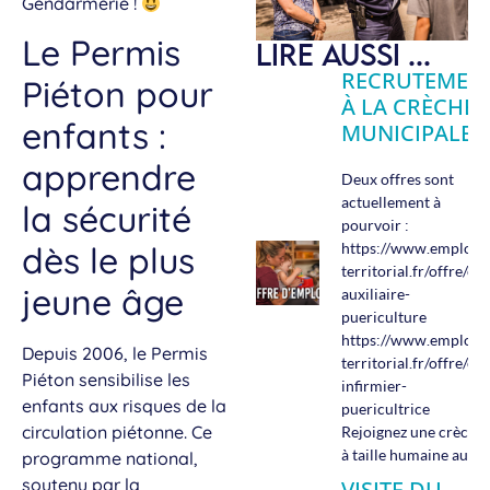
Gendarmerie !
Le Permis
LIRE AUSSI ...
RECRUTEMEN
Piéton pour
À LA CRÈCHE
enfants :
MUNICIPALE !
apprendre
Deux offres sont
actuellement à
la sécurité
pourvoir :
dès le plus
https://www.emploi-
territorial.fr/offre
jeune âge
auxiliaire-
puericulture
https://www.emploi-
Depuis 2006, le Permis
territorial.fr/offre
Piéton sensibilise les
infirmier-
enfants aux risques de la
puericultrice
circulation piétonne. Ce
Rejoignez une crèche
à taille humaine au
programme national,
soutenu par la
VISITE DU