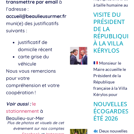
transmettre par email
à
à taille humaine au
l’adresse :
VISITE DU
accueil@beaulieusurmer.fr
PRÉSIDENT
muni(e) des justificatifs
DE LA
suivants :
RÉPUBLIQUE
justificatif de
À LA VILLA
domicile récent
KÉRYLOS
carte grise du
Monsieur le
véhicule
Maire accueille le
Nous vous remercions
Président de la
pour votre
République
compréhension et votre
française à la Villa
coopération !
Kérylos pour
NOUVELLES
Voir aussi :
le
ÉCOGARDES
stationnement
à
ÉTÉ 2026
Beaulieu-sur-Mer
Plus de photos et visuels de cet
évènement sur nos comptes
Deux nouvelles