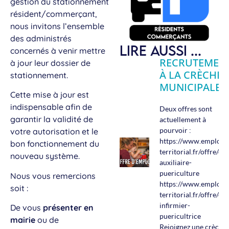
gestion du stationnement
résident/commerçant,
nous invitons l’ensemble
des administrés
LIRE AUSSI ...
concernés à venir mettre
RECRUTEMEN
à jour leur dossier de
À LA CRÈCHE
stationnement.
MUNICIPALE !
Cette mise à jour est
indispensable afin de
Deux offres sont
garantir la validité de
actuellement à
pourvoir :
votre autorisation et le
https://www.emploi-
bon fonctionnement du
territorial.fr/offre
nouveau système.
auxiliaire-
puericulture
Nous vous remercions
https://www.emploi-
soit :
territorial.fr/offre
infirmier-
De vous
présenter en
puericultrice
mairie
ou de
Rejoignez une crèche