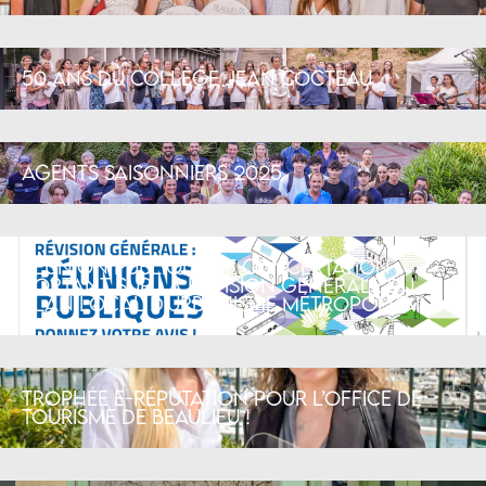
50 ans du collège Jean Cocteau
Agents Saisonniers 2025
Réunion Publique de concertation
portant sur la révision générale du
Plan Local d’Urbanisme Métropolitain
Trophée e-réputation pour l’office de
tourisme de Beaulieu !