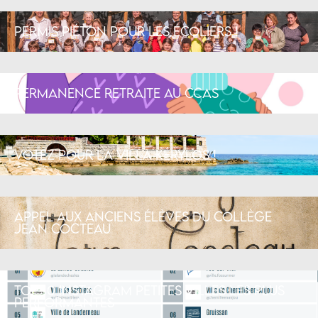
Permis piéton pour les écoliers !
Permanence retraite au CCAS
Votez pour la Villa Kérylos !
Appel aux anciens élèves du collège
Jean Cocteau
Top 10 Instagram petites villes les plus
performantes